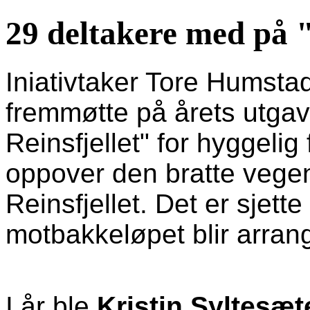
29 deltakere med på 
Iniativtaker Tore Humstad
fremmøtte på årets utga
Reinsfjellet" for hyggelig
oppover den bratte vegen
Reinsfjellet. Det er sjette
motbakkeløpet blir arrang
I år ble
Kristin Syltesæt