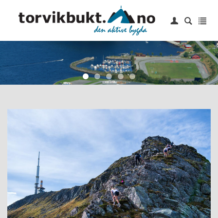
|
Login
Hjem
6 topper
Idrettslag
Småbåthavn
Barneskole
Kontakt oss