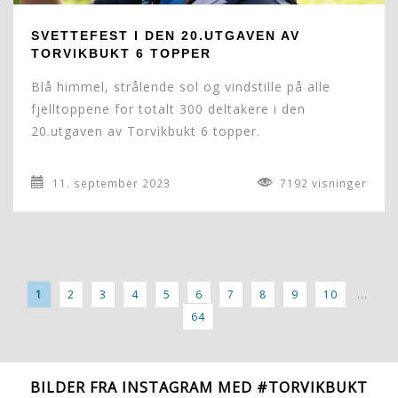
SVETTEFEST I DEN 20.UTGAVEN AV
TORVIKBUKT 6 TOPPER
Blå himmel, strålende sol og vindstille på alle
fjelltoppene for totalt 300 deltakere i den
20.utgaven av Torvikbukt 6 topper.
11. september 2023
7192 visninger
...
1
2
3
4
5
6
7
8
9
10
64
BILDER FRA INSTAGRAM MED #TORVIKBUKT