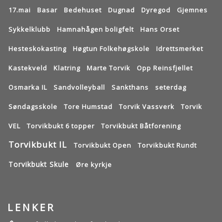
17.mai
Basar
Bedehuset
Dugnad
Dyregod
Gjemnes
Sykkelklubb
Hamnahågen boligfelt
Hans Orset
Hesteskokasting
Høgtun Folkehøgskole
Idrettsmerket
Kastekveld
Klatring
Marte Torvik
Opp Reinsfjellet
Osmarka IL
Sandvolleyball
Sankthans
seterdag
Søndagsskole
Tore Humstad
Torvik Vassverk
Torvik
VEL
Torvikbukt 6 topper
Torvikbukt Båtforening
Torvikbukt IL
Torvikbukt Open
Torvikbukt Rundt
Torvikbukt Skule
Øre kyrkje
LENKER