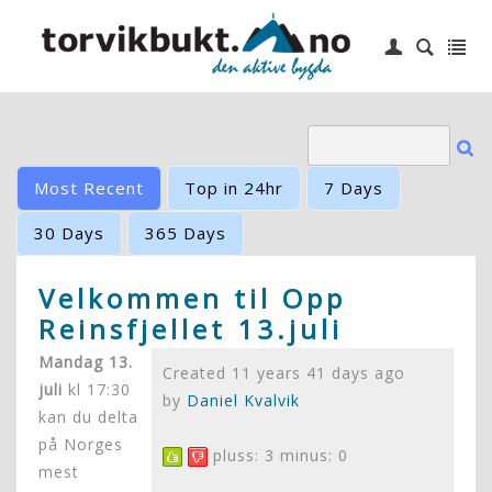
|
Login
Hjem
6 topper
Idrettslag
Most Recent
Top in 24hr
7 Days
Småbåthavn
30 Days
365 Days
Barneskole
Velkommen til Opp
Reinsfjellet 13.juli
Kontakt oss
Mandag 13.
Created 11 years 41 days ago
juli
kl 17:30
by
Daniel Kvalvik
kan du delta
på Norges
pluss: 3 minus: 0
mest