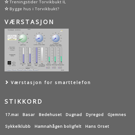
Treningstider Torvikbukt IL
Bygge hus i Torvikbukt?
VÆRSTASJON
Værstasjon for smarttelefon
STIKKORD
17.mai
Basar
Bedehuset
Dugnad
Dyregod
Gjemnes
Sykkelklubb
Hamnahågen boligfelt
Hans Orset