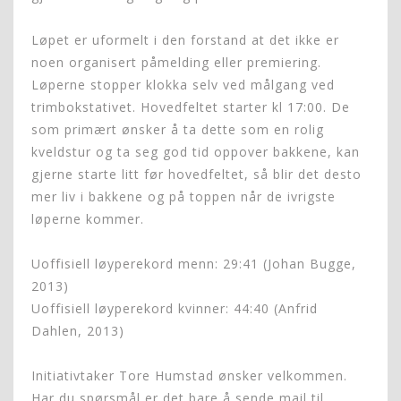
Løpet er uformelt i den forstand at det ikke er
noen organisert påmelding eller premiering.
Løperne stopper klokka selv ved målgang ved
trimbokstativet. Hovedfeltet starter kl 17:00. De
som primært ønsker å ta dette som en rolig
kveldstur og ta seg god tid oppover bakkene, kan
gjerne starte litt før hovedfeltet, så blir det desto
mer liv i bakkene og på toppen når de ivrigste
løperne kommer.
Uoffisiell løyperekord menn: 29:41 (Johan Bugge,
2013)
Uoffisiell løyperekord kvinner: 44:40 (Anfrid
Dahlen, 2013)
Initiativtaker Tore Humstad ønsker velkommen.
Har du spørsmål er det bare å sende mail til