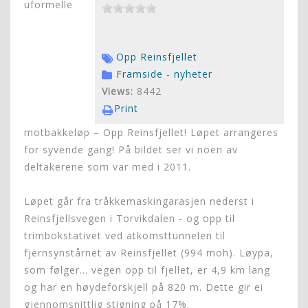
uformelle
Opp Reinsfjellet
Framside - nyheter
Views:
8442
Print
motbakkeløp – Opp Reinsfjellet! Løpet arrangeres
for syvende gang! På bildet ser vi noen av
deltakerene som var med i 2011.
Løpet går fra tråkkemaskingarasjen nederst i
Reinsfjellsvegen i Torvikdalen - og opp til
trimbokstativet ved atkomsttunnelen til
fjernsynstårnet av Reinsfjellet (994 moh). Løypa,
som følger... vegen opp til fjellet, er 4,9 km lang
og har en høydeforskjell på 820 m. Dette gir ei
gjennomsnittlig stigning på 17%.