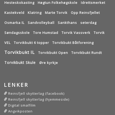
Hesteskokasting
Høgtun Folkehøgskole
Idrettsmerket
Kastekveld
Klatring
Marte Torvik
Opp Reinsfjellet
Osmarka IL
Sandvolleyball
Sankthans
seterdag
Søndagsskole
Tore Humstad
Torvik Vassverk
Torvik
VEL
Torvikbukt 6 topper
Torvikbukt Båtforening
Torvikbukt IL
Torvikbukt Open
Torvikbukt Rundt
Torvikbukt Skule
Øre kyrkje
LENKER
Reinsfjell skytterlag (facebook)
Reinsfjell skytterlag (hjemmeside)
Digital smalfilm
Angvikposten