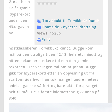
Grøseth sin
12 år gamle
løyperekord
under den
Torvikbukt IL
Torvikbukt Rundt
43.utgaven
Framside - nyheter
Idrettslag
av
Views:
15266
Print
høstklassikeren Torvikbukt Rundt. Bugge kom i
mål på den utrolige tiden 42:18, hele ett minutt og
nitten sekunder sterkere tid enn den gamle
rekorden. Det var ingen tvil om at Johan Bugge
gikk for løyperekord etter en oppvisning ut fra
startområde hvor han tok mange hundre meters
ledelse ganske så fort og bare økte forspranget
helt til mål. De 3 første kilometrene gikk unna på
8:40.