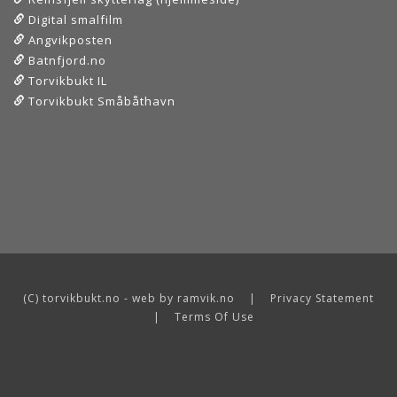
Digital smalfilm
Angvikposten
Batnfjord.no
Torvikbukt IL
Torvikbukt Småbåthavn
(C) torvikbukt.no - web by ramvik.no
|
Privacy Statement
|
Terms Of Use