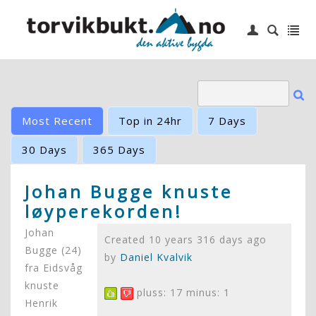
|
Login
Hjem
6 topper
Idrettslag
Most Recent
Top in 24hr
7 Days
Småbåthavn
30 Days
365 Days
Barneskole
Johan Bugge knuste
løyperekorden!
Kontakt oss
Johan
Created 10 years 316 days ago
Bugge (24)
by
Daniel Kvalvik
fra Eidsvåg
knuste
pluss: 17 minus: 1
Henrik