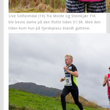
Live Solheimdal (19) fra Molde og Steinkjær FIK
ble beste dame på den flotte tiden 51:38. Med den
tiden kom hun på fjerdeplass blandt guttene.