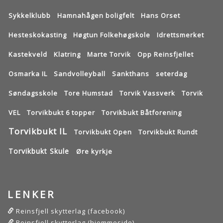
Sykkelklubb
Hamnahågen boligfelt
Hans Orset
Hesteskokasting
Høgtun Folkehøgskole
Idrettsmerket
Kastekveld
Klatring
Marte Torvik
Opp Reinsfjellet
Osmarka IL
Sandvolleyball
Sankthans
seterdag
Søndagsskole
Tore Humstad
Torvik Vassverk
Torvik
VEL
Torvikbukt 6 topper
Torvikbukt Båtforening
Torvikbukt IL
Torvikbukt Open
Torvikbukt Rundt
Torvikbukt Skule
Øre kyrkje
LENKER
Reinsfjell skytterlag (facebook)
Reinsfjell skytterlag (hjemmeside)